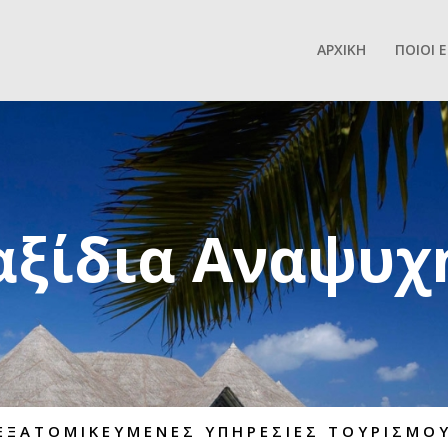
ΑΡΧΙΚΗ
ΠΟΙΟΙ 
αξίδια Αναψυχ
Ε
Ξ
Α
Τ
Ο
Μ
Ι
Κ
Ε
Υ
Μ
Ε
Ν
Ε
Σ
Υ
Π
Η
Ρ
Ε
Σ
Ι
Ε
Σ
Τ
Ο
Υ
Ρ
Ι
Σ
Μ
Ο