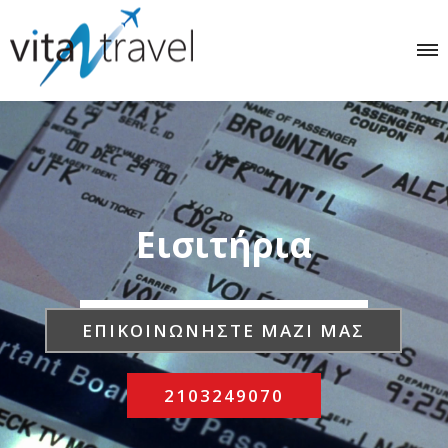
Εισιτήρια
Ε
Ξ
Α
Τ
Ο
Μ
Ι
Κ
Ε
Υ
Μ
Ε
Ν
Ε
Σ
Υ
Π
Η
Ρ
Ε
Σ
Ι
Ε
Σ
Τ
Ο
Υ
Ρ
Ι
Σ
Μ
Ο
Υ
ΕΠΙΚΟΙΝΩΝΗΣΤΕ ΜΑΖΙ ΜΑΣ
2103249070