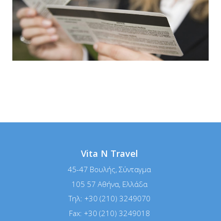
Vita N Travel
45-47 Βουλής, Σύνταγμα
105 57 Αθήνα, Ελλάδα
Τηλ:
+30 (210) 3249070
Fax:
+30 (210) 3249018